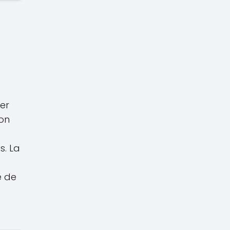
er
Con
s. La
e de