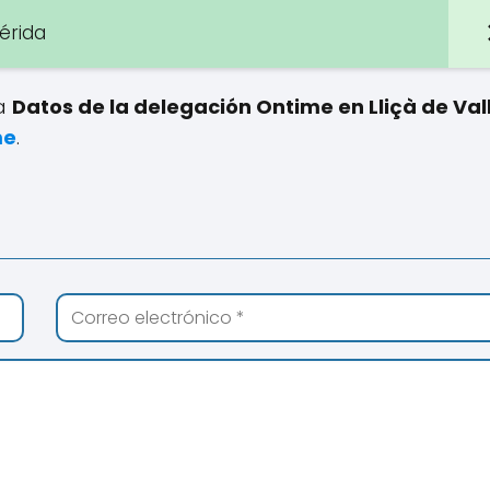
érida
 a
Datos de la delegación Ontime en Lliçà de Vall
me
.